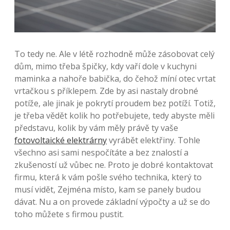
To tedy ne. Ale v létě rozhodně může zásobovat celý
dům, mimo třeba špičky, kdy vaří dole v kuchyni
maminka a nahoře babička, do čehož míní otec vrtat
vrtačkou s příklepem. Zde by asi nastaly drobné
potíže, ale jinak je pokrytí proudem bez potíží. Totiž,
je třeba vědět kolik ho potřebujete, tedy abyste měli
představu, kolik by vám měly právě ty vaše
fotovoltaické elektrárny
vyrábět elektřiny. Tohle
všechno asi sami nespočítáte a bez znalostí a
zkušeností už vůbec ne. Proto je dobré kontaktovat
firmu, která k vám pošle svého technika, který to
musí vidět, Zejména místo, kam se panely budou
dávat. Nu a on provede základní výpočty a už se do
toho můžete s firmou pustit.