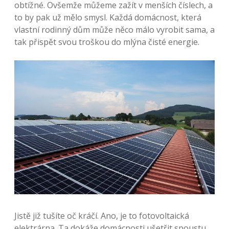
obtížné. Ovšemže můžeme zažít v menších číslech, a
to by pak už mělo smysl. Každá domácnost, která
vlastní rodinný dům může něco málo vyrobit sama, a
tak přispět svou troškou do mlýna čisté energie.
Jistě již tušíte oč kráčí. Ano, je to fotovoltaická
elektrárna. Ta dokáže domácnosti ušetřit spoustu