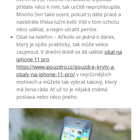
přidáte něco k nim, tak určitě neprohloupíte.
Mnoho žen také ocení, pokud si dáte práce a
nasbíráte třeba luční kvítí. Vidí v tom ochotu
něco udělat, a nejen utratit peníze.
Obal na telefon – Ačkoliv se jedná o dárek,
který je spíše praktický, tak může velice
zaujmout. V dnešní době se dá udělat
obal na
iphone 11 pro
https://www.ipouzdro.cz/pouzdra–kryty-a-
obaly-na-iphone-11-pro/
v nejrůznějších
motivech a můžete tak vybrat takový, který
má žena ráda. Ať už to je nějaká známá
postava nebo něco jiného.