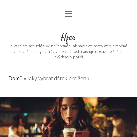
open
menu
Hfcr
Je vaše situace zdánlivě neúnosná? Pak navštivte tento web a možná
zjistíte, že se mýlíte a že ve skutečnosti existuje dostupné řešení
jakýchkoliv potíží.
Domů
»
Jaký vybrat dárek pro ženu