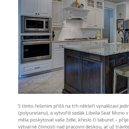
S tímto řešením přišli na trh někteří vynalézaví jedi
(polyuretanu), a vytvořili sedák Libella Seat Mono 
měla poskytovat vaše židle, křeslo či taburet – př
výtvarné činnosti nad pracovní deskou, ať už trávít