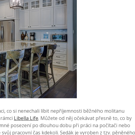
nci, co si nenechali líbit nepříjemnosti běžného molitanu
v rámci
Libella Life
. Můžete od něj očekávat přesně to, co by
íjemné posezení po dlouhou dobu při práci na počítači nebo
e svůj pracovní čas kdekoli. Sedák je vyroben z tzv. pěněnéh