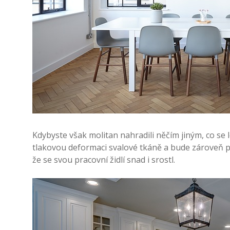
Kdybyste však molitan nahradili něčím jiným, co se 
tlakovou deformaci svalové tkáně a bude zároveň p
že se svou pracovní židlí snad i srostl.