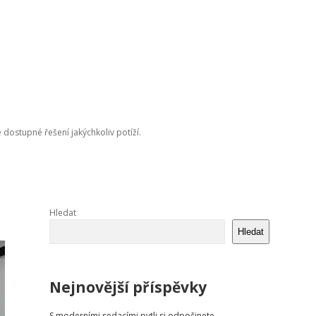
e dostupné řešení jakýchkoliv potíží.
Sidebar
Hledat
Hledat
Nejnovější příspěvky
S moderními sedacími pytli si odpočinete