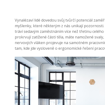
Vynalézaví lidé dovedou svůj tvůrčí potenciál zaměř
myšlenky, které některým z nás unikají pozornosti.
tráví sedavým zaměstnáním více než třetinu celého 
prokrvují zatížené části těla, máte namožené svaly,
nervových vláken projevuje na samotném pracovním
tam, kde jde vysloveně o ergonomické řešení pracov