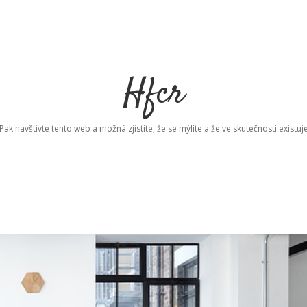
Hfcr
ak navštivte tento web a možná zjistíte, že se mýlíte a že ve skutečnosti existuj