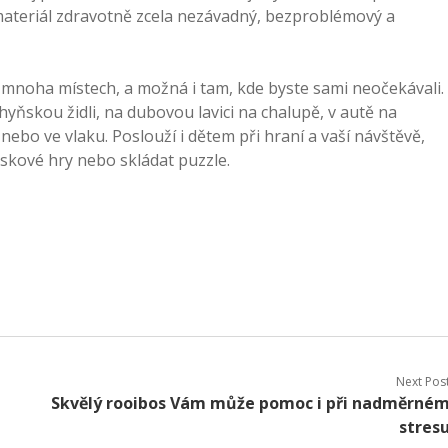
 materiál zdravotně zcela nezávadný, bezproblémový a
na mnoha místech, a možná i tam, kde byste sami neočekávali.
yňskou židli, na dubovou lavici na chalupě, v autě na
 nebo ve vlaku. Poslouží i dětem při hraní a vaší návštěvě,
eskové hry nebo skládat puzzle.
Next Pos
Skvělý rooibos Vám může pomoc i při nadměrné
stres