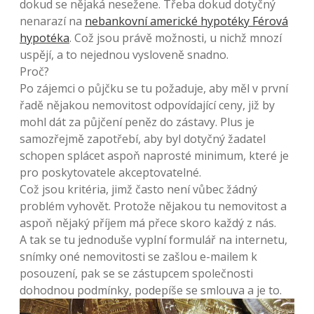
dokud se nějaká nesežene. Třeba dokud dotyčný
nenarazí na
nebankovní americké hypotéky Férová
hypotéka
. Což jsou právě možnosti, u nichž mnozí
uspějí, a to nejednou vysloveně snadno.
Proč?
Po zájemci o půjčku se tu požaduje, aby měl v první
řadě nějakou nemovitost odpovídající ceny, již by
mohl dát za půjčení peněz do zástavy. Plus je
samozřejmě zapotřebí, aby byl dotyčný žadatel
schopen splácet aspoň naprosté minimum, které je
pro poskytovatele akceptovatelné.
Což jsou kritéria, jimž často není vůbec žádný
problém vyhovět. Protože nějakou tu nemovitost a
aspoň nějaký příjem má přece skoro každý z nás.
A tak se tu jednoduše vyplní formulář na internetu,
snímky oné nemovitosti se zašlou e-mailem k
posouzení, pak se se zástupcem společnosti
dohodnou podmínky, podepíše se smlouva a je to.