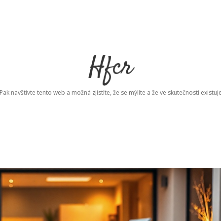
Hfcr
ak navštivte tento web a možná zjistíte, že se mýlíte a že ve skutečnosti existuj