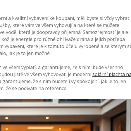
rní a kvalitní vybavení ke koupání, měli byste si vždy vybrat
 služby, které vám ve všem vyhovují a na které se můžete
 vodě, která je doopravdy příjemná. Samozřejmostí je ale i
jelikož je energie pro různé ohřívače drahá a jejich potřeba
m vybavení, které je k tomuto účelu vyrobené a se kterým s
o, jak je to jen možné.
 ve všem vyplatí, a garantujeme, že s nimi bude všechno
 budou jistě ve všem vyhovovat, je moderní
solární plachta n
a garantujeme, že s ním budete i vy spokojení, jak je to jen
m, že se podíváte na reference.