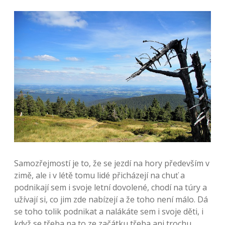
Samozřejmostí je to, že se jezdí na hory především v
zimě, ale i v létě tomu lidé přicházejí na chuť a
podnikají sem i svoje letní dovolené, chodí na túry a
užívají si, co jim zde nabízejí a že toho není málo. Dá
se toho tolik podnikat a nalákáte sem i svoje děti, i
když se třeba na to ze začátku třeba ani trochu