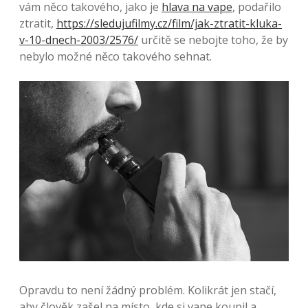
vám něco takového, jako je
hlava na vape
, podařilo
ztratit,
https://sledujufilmy.cz/film/jak-ztratit-kluka-
v-10-dnech-2003/2576/
určitě se nebojte toho, že by
nebylo možné něco takového sehnat.
Opravdu to není žádný problém. Kolikrát jen stačí,
aby člověk zašel na místo, kde si vape koupil a