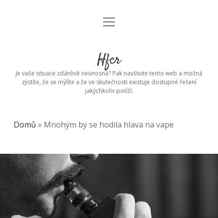
open
menu
Hfcr
Je vaše situace zdánlivě neúnosná? Pak navštivte tento web a možná
zjistíte, že se mýlíte a že ve skutečnosti existuje dostupné řešení
jakýchkoliv potíží.
Domů
»
Mnohým by se hodila hlava na vape