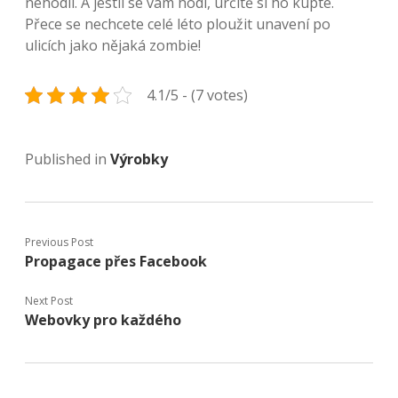
nehodil. A jestli se vám hodí, určitě si ho kupte.
Přece se nechcete celé léto ploužit unavení po
ulicích jako nějaká zombie!
4.1/5 - (7 votes)
Published in
Výrobky
Previous Post
Propagace přes Facebook
Next Post
Webovky pro každého