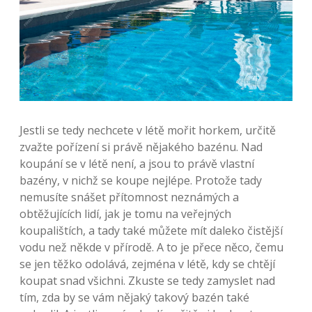
Jestli se tedy nechcete v létě mořit horkem, určitě
zvažte pořízení si právě nějakého bazénu. Nad
koupání se v létě není, a jsou to právě vlastní
bazény, v nichž se koupe nejlépe. Protože tady
nemusíte snášet přítomnost neznámých a
obtěžujících lidí, jak je tomu na veřejných
koupalištích, a tady také můžete mít daleko čistější
vodu než někde v přírodě. A to je přece něco, čemu
se jen těžko odolává, zejména v létě, kdy se chtějí
koupat snad všichni.
Zkuste se tedy zamyslet nad
tím, zda by se vám nějaký takový bazén také