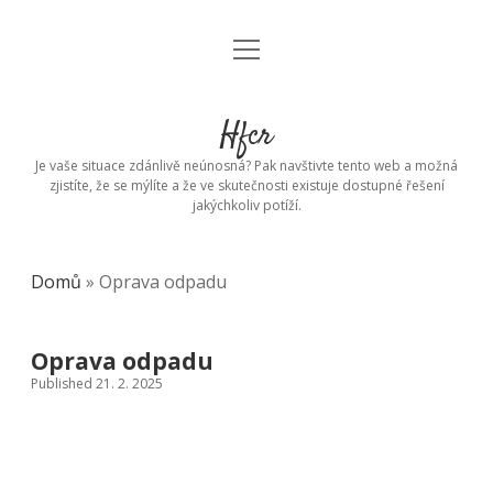
open
menu
Hfcr
Je vaše situace zdánlivě neúnosná? Pak navštivte tento web a možná
zjistíte, že se mýlíte a že ve skutečnosti existuje dostupné řešení
jakýchkoliv potíží.
Domů
»
Oprava odpadu
Oprava odpadu
Published 21. 2. 2025