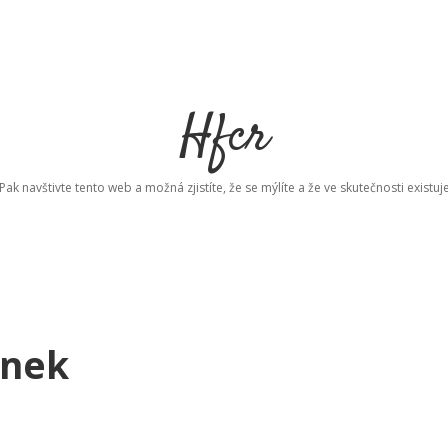
Hfcr
ak navštivte tento web a možná zjistíte, že se mýlíte a že ve skutečnosti existuj
ánek