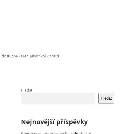
e dostupné řešení jakýchkoliv potíží.
Sidebar
Hledat
Hledat
Nejnovější příspěvky
S moderními sedacími pytli si odpočinete