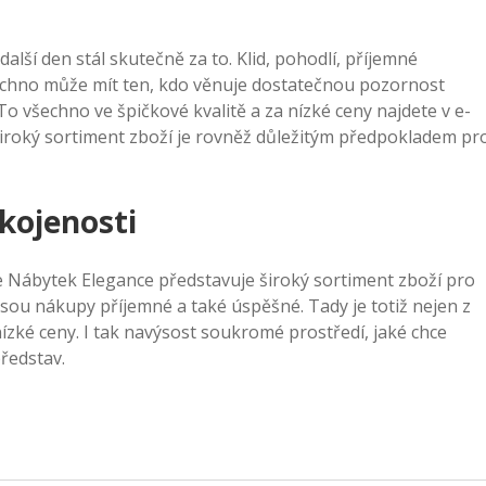
alší den stál skutečně za to. Klid, pohodlí, příjemné
šechno může mít ten, kdo věnuje dostatečnou pozornost
 To všechno ve špičkové kvalitě a za nízké ceny najdete v e-
iroký sortiment zboží je rovněž důležitým předpokladem pr
kojenosti
e Nábytek Elegance představuje široký sortiment zboží pro
jsou nákupy příjemné a také úspěšné. Tady je totiž nejen z
nízké ceny. I tak navýsost soukromé prostředí, jaké chce
představ.