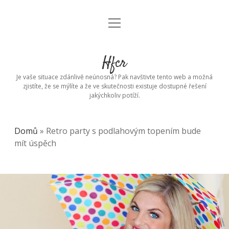
open
menu
Hfcr
Je vaše situace zdánlivě neúnosná? Pak navštivte tento web a možná
zjistíte, že se mýlíte a že ve skutečnosti existuje dostupné řešení
jakýchkoliv potíží.
Domů
»
Retro party s podlahovým topením bude
mít úspěch