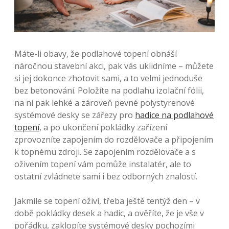
Máte-li obavy, že podlahové topení obnáší
náročnou stavební akci, pak vás uklidníme – můžete
si jej dokonce zhotovit sami, a to velmi jednoduše
bez betonování. Položíte na podlahu izolační fólii,
na ní pak lehké a zároveň pevné polystyrenové
systémové desky se zářezy pro
hadice na podlahové
topení
, a po ukončení pokládky zařízení
zprovozníte zapojením do rozdělovače a připojením
k topnému zdroji. Se zapojením rozdělovače a s
oživením topení vám pomůže instalatér, ale to
ostatní zvládnete sami i bez odborných znalostí.
Jakmile se topení oživí, třeba ještě tentýž den – v
době pokládky desek a hadic, a ověříte, že je vše v
pořádku, zaklopíte systémové desky pochozími