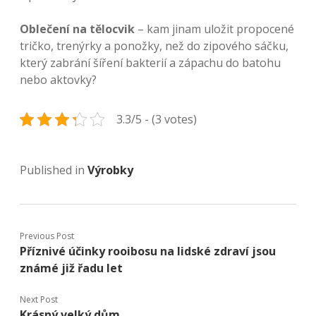
Oblečení na tělocvik
– kam jinam uložit propocené
tričko, trenýrky a ponožky, než do zipového sáčku,
který zabrání šíření bakterií a zápachu do batohu
nebo aktovky?
3.3/5 - (3 votes)
Published in
Výrobky
Previous Post
Příznivé účinky rooibosu na lidské zdraví jsou
známé již řadu let
Next Post
Krásný velký dům