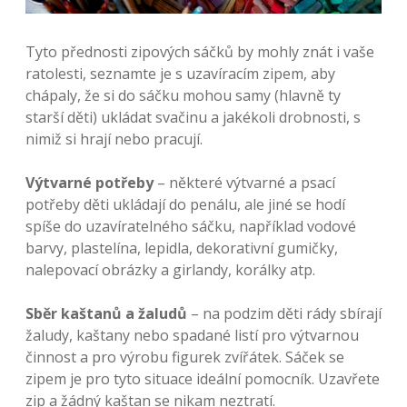
Tyto přednosti zipových sáčků by mohly znát i vaše
ratolesti, seznamte je s uzavíracím zipem, aby
chápaly, že si do sáčku mohou samy (hlavně ty
starší děti) ukládat svačinu a jakékoli drobnosti, s
nimiž si hrají nebo pracují.
Výtvarné potřeby
– některé výtvarné a psací
potřeby děti ukládají do penálu, ale jiné se hodí
spíše do uzavíratelného sáčku, například vodové
barvy, plastelína, lepidla, dekorativní gumičky,
nalepovací obrázky a girlandy, korálky atp.
Sběr kaštanů a žaludů
– na podzim děti rády sbírají
žaludy, kaštany nebo spadané listí pro výtvarnou
činnost a pro výrobu figurek zvířátek. Sáček se
zipem je pro tyto situace ideální pomocník. Uzavřete
zip a žádný kaštan se nikam neztratí.