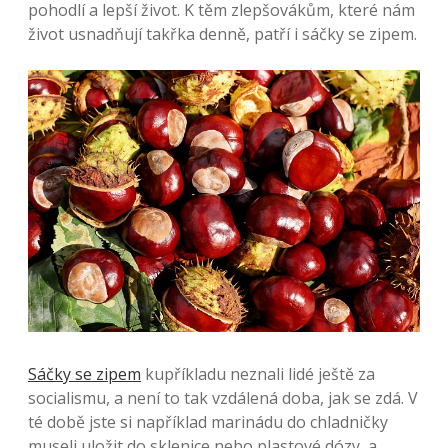
pohodlí a lepší život. K těm zlepšovákům, které nám
život usnadňují takřka denně, patří i sáčky se zipem.
Sáčky se zipem
kupříkladu neznali lidé ještě za
socialismu, a není to tak vzdálená doba, jak se zdá. V
té době jste si například marinádu do chladničky
museli uložit do sklenice nebo plastové dózy, a