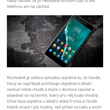
hlavy natolik, že již nebudete schopni zajít si bez
telefonu ani na záchod.
Rozhodně je velkou výhodou zejména to, že člověk,
který se například potřebuje objednat k lékaři,
nemusí nikde chodit a může z domova zavolat a
objednat se na termín, který pro něj bude vhodný.
Dříve byla zejména u lékařů velká fronta a člověk
klidně strávil i půl hodiny, než přišel na řadu a mohl