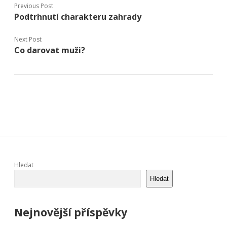
Previous Post
Podtrhnutí charakteru zahrady
Next Post
Co darovat muži?
Sidebar
Hledat
Hledat
Nejnovější příspěvky