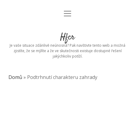
open
menu
Hfcr
Je vaše situace zdánlivě neúnosná? Pak navštivte tento web a možná
zjistíte, že se mýlíte a že ve skutečnosti existuje dostupné řešení
jakýchkoliv potíží.
Domů
»
Podtrhnutí charakteru zahrady