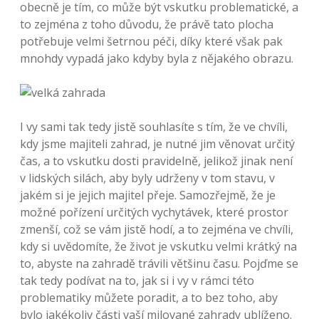
obecně je tím, co může být vskutku problematické, a
to zejména z toho důvodu, že právě tato plocha
potřebuje velmi šetrnou péči, díky které však pak
mnohdy vypadá jako kdyby byla z nějakého obrazu.
I vy sami tak tedy jistě souhlasíte s tím, že ve chvíli,
kdy jsme majiteli zahrad, je nutné jim věnovat určitý
čas, a to vskutku dosti pravidelně, jelikož jinak není
v lidských silách, aby byly udrženy v tom stavu, v
jakém si je jejich majitel přeje. Samozřejmě, že je
možné pořízení určitých vychytávek, které prostor
zmenší, což se vám jistě hodí, a to zejména ve chvíli,
kdy si uvědomíte, že život je vskutku velmi krátký na
to, abyste na zahradě trávili většinu času. Pojďme se
tak tedy podívat na to, jak si i vy v rámci této
problematiky můžete poradit, a to bez toho, aby
bylo jakékoliv části vaší milované zahrady ublíženo.