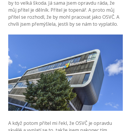
by to velká škoda. Já sama jsem opravdu ráda, že
můj přítel je dělník. Přítel je topenář. A proto můj
přítel se rozhodl, že by mohl pracovat jako OSVČ. A
chvíli jsem přemýšlela, jestli by se nám to vyplatilo.
A když potom přítel mi řekl, že OSVČ je opravdu
skvělé a vyplatí se to, takže jsem nakonec tím