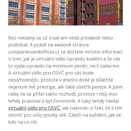
Bez reklamy se už snad ani nedá prodávat nebo
podnikat. A právě na webové stránce
companiesandoffices.cz se dočtete mnoho informací
o tom, jak je virtuální sídlo opravdu kvalitní a že vás
to vyjde opravdu na minimum peněz, ne.li zadarmo.
A virtuální sídlo pro OSVČ pro vás bude
nejvýhodnější, protože v dnešní době je důležité
nejenom mít prestige, ale také ušetřit peníze. A jsem
ráda, že se přítel takto rozhodl, protože i můj otec
tehdy pracoval a byl živnostník. A taky tehdy hledal
virtuální sídlo pro OSVČ
, ale nakonec si řekl, že s tím
skončí pro svůj vysoký věk. Záleží na každém, jak se
kdo na co cítí.