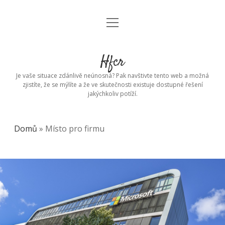
open
menu
Hfcr
Je vaše situace zdánlivě neúnosná? Pak navštivte tento web a možná
zjistíte, že se mýlíte a že ve skutečnosti existuje dostupné řešení
jakýchkoliv potíží.
Domů
»
Místo pro firmu