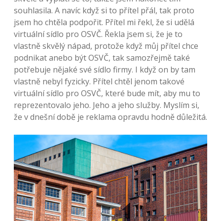
souhlasila. A navíc když si to přítel přál, tak proto
jsem ho chtěla podpořit. Přítel mi řekl, že si udělá
virtuální sídlo pro OSVČ. Řekla jsem si, že je to
vlastně skvělý nápad, protože když můj přítel chce
podnikat anebo být OSVČ, tak samozřejmě také
potřebuje nějaké své sídlo firmy. I když on by tam
vlastně nebyl fyzicky. Přítel chtěl jenom takové
virtuální sídlo pro OSVČ, které bude mít, aby mu to
reprezentovalo jeho. Jeho a jeho služby. Myslím si,
že v dnešní době je reklama opravdu hodně důležitá.