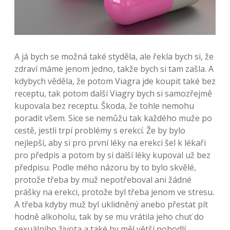
A já bych se možná také styděla, ale řekla bych si, že
zdraví máme jenom jedno, takže bych si tam zašla. A
kdybych věděla, že potom Viagra jde koupit také bez
receptu, tak potom další Viagry bych si samozřejmě
kupovala bez receptu. Škoda, že tohle nemohu
poradit všem. Sice se nemůžu tak každého muže po
cestě, jestli trpí problémy s erekcí. Že by bylo
nejlepší, aby si pro první léky na erekci šel k lékaři
pro předpis a potom by si další léky kupoval už bez
předpisu. Podle mého názoru by to bylo skvělé,
protože třeba by muž nepotřeboval ani žádné
prášky na erekci, protože byl třeba jenom ve stresu.
A třeba kdyby muž byl uklidněný anebo přestat pít
hodně alkoholu, tak by se mu vrátila jeho chuť do
sexuálního života a také by měl větší pohodlí.