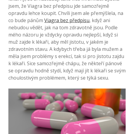
jsem, že Viagra bez předpisu jde samozřejmě
opravdu lehce koupit. Chvíli jsem ale přemýšlela, na
co bude pánům
Viagra bez předpisu
, když ani
nebudou vědět, jak na tom zdravotně jsou. Podle
mého názoru je vždycky opravdu nejlepší, když si
muž zajde k lékaři, aby měl jistotu, v jakém je
zdravotním stavu. A kdybych třeba já byla mužem a
měla jsem problémy s erekcí, tak si pro jistotu zajdu
k lékaři. Sice samozřejmě chápu, že někteří pánové
se opravdu hodně stydí, když mají jít k lékaři se svým
choulostivým problémem, který se týká sexu.