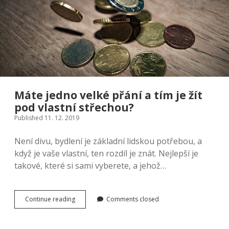
nálady
Máte jedno velké přání a tím je žít
pod vlastní střechou?
Published 11. 12. 2019
Není divu, bydlení je základní lidskou potřebou, a
když je vaše vlastní, ten rozdíl je znát. Nejlepší je
takové, které si sami vyberete, a jehož…
Máte
Continue reading
Comments closed
jedno
velké
přání