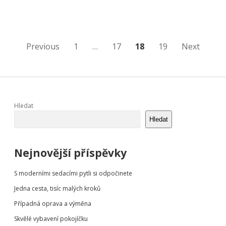
a
tím
je
žít
pod
Stránkování
Previous
1
…
17
18
19
Next
vlastní
střechou?
příspěvků
Sidebar
Hledat
Hledat
Nejnovější příspěvky
S moderními sedacími pytli si odpočinete
Jedna cesta, tisíc malých kroků
Případná oprava a výměna
Skvělé vybavení pokojíčku