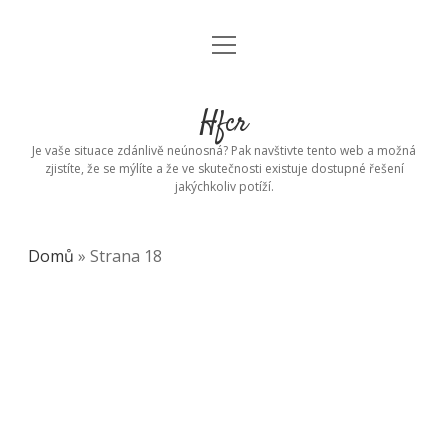
open
menu
Hfcr
Je vaše situace zdánlivě neúnosná? Pak navštivte tento web a možná
zjistíte, že se mýlíte a že ve skutečnosti existuje dostupné řešení
jakýchkoliv potíží.
Domů
»
Strana 18
Hfcr
Posts