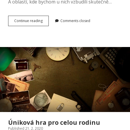
A oblastí, kde bychom u nich vzbudili skutečně…
Vsaďte
Continue reading
Comments closed
na
LED
Úniková hra pro celou rodinu
Published 21. 2. 2020