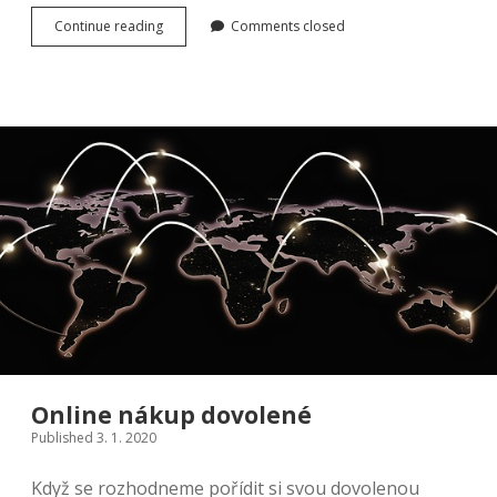
Která
Continue reading
Comments closed
půjčka
je
ta
pravá?
Online nákup dovolené
Published 3. 1. 2020
Když se rozhodneme pořídit si svou dovolenou