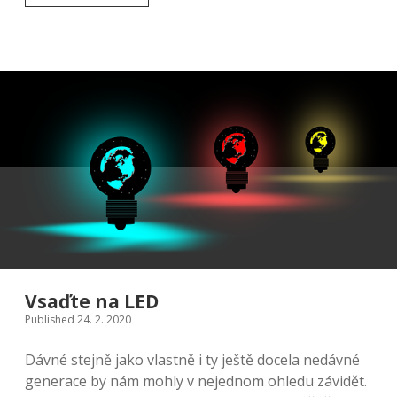
se
nakupování
na
internetu
Vsaďte na LED
Published 24. 2. 2020
Dávné stejně jako vlastně i ty ještě docela nedávné
generace by nám mohly v nejednom ohledu závidět.