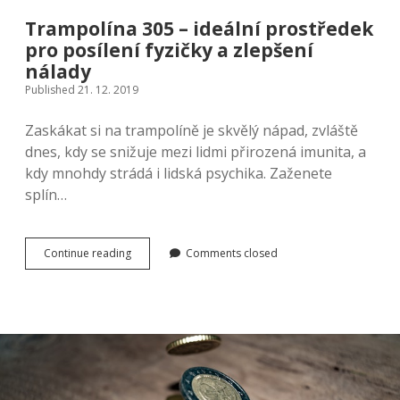
Trampolína 305 – ideální prostředek
pro posílení fyzičky a zlepšení
nálady
Published 21. 12. 2019
Zaskákat si na trampolíně je skvělý nápad, zvláště
dnes, kdy se snižuje mezi lidmi přirozená imunita, a
kdy mnohdy strádá i lidská psychika. Zaženete
splín…
Trampolína
Continue reading
Comments closed
305
–
ideální
prostředek
pro
posílení
fyzičky
a
zlepšení