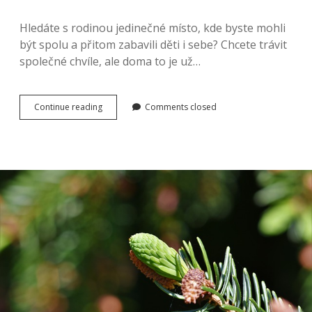
Hledáte s rodinou jedinečné místo, kde byste mohli
být spolu a přitom zabavili děti i sebe? Chcete trávit
společné chvíle, ale doma to je už…
Úniková
Continue reading
Comments closed
hra
pro
celou
rodinu