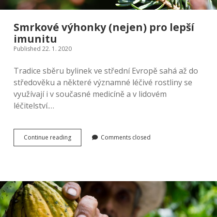
Smrkové výhonky (nejen) pro lepší
imunitu
Published 22. 1. 2020
Tradice sběru bylinek ve střední Evropě sahá až do
středověku a některé významné léčivé rostliny se
využívají i v současné medicíně a v lidovém
léčitelství.…
Smrkové
Continue reading
Comments closed
výhonky
(nejen)
pro
lepší
imunitu